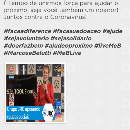
É tempo de unirmos força para ajudar o
próximo, seja você também um doador!
Juntos contra o Coronavírus!
#facaadiferenca #facasuadoacao #ajude
#sejavoluntario #sejasolidario
#doarfazbem #ajudeoproximo #liveMeB
#MarcoseBelutti #MeBLive